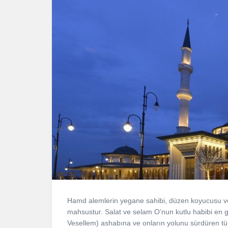
Hamd alemlerin yegane sahibi, düzen koyucusu ve b
mahsustur. Salat ve selam O’nun kutlu habibi en 
Vesellem) ashabına ve onların yolunu sürdüren tü