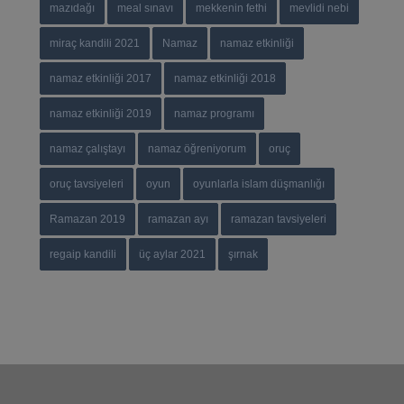
mazıdağı
meal sınavı
mekkenin fethi
mevlidi nebi
miraç kandili 2021
Namaz
namaz etkinliği
namaz etkinliği 2017
namaz etkinliği 2018
namaz etkinliği 2019
namaz programı
namaz çalıştayı
namaz öğreniyorum
oruç
oruç tavsiyeleri
oyun
oyunlarla islam düşmanlığı
Ramazan 2019
ramazan ayı
ramazan tavsiyeleri
regaip kandili
üç aylar 2021
şırnak