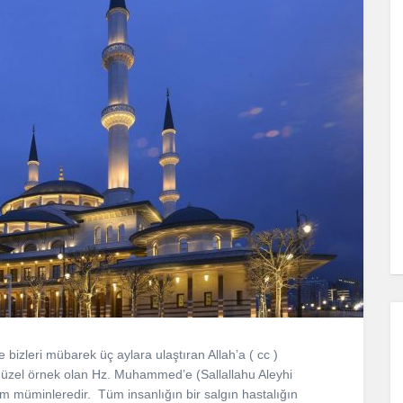
izleri mübarek üç aylara ulaştıran Allah’a ( cc )
güzel örnek olan Hz. Muhammed’e (Sallallahu Aleyhi
m müminleredir. Tüm insanlığın bir salgın hastalığın