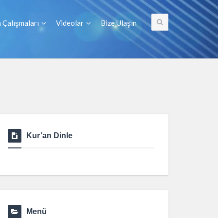
 Çalışmaları
Videolar
Bize Ulaşın
Kur’an Dinle
Menü