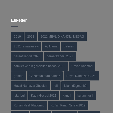
Etiketler
2019
2021
2021 MEVLİD KANDİLİ MESAJI
2021 ramazan ayı
Açıklama
batman
beraat kandili 2020
beraat kandili 2021
camiler ve din görevlileri haftası 2021
Cevap Anahtarı
games
Gözümün nuru namaz
Hayat Namazla Güzel
Hayat Namazla Güzeldir
idil
islam düşmanlığı
istanbul
Kadir Gecesi 2021
kandil
kur'an nesli
Kur'an Nesli Platformu
Kur'an Pınarı Sınavı 2019