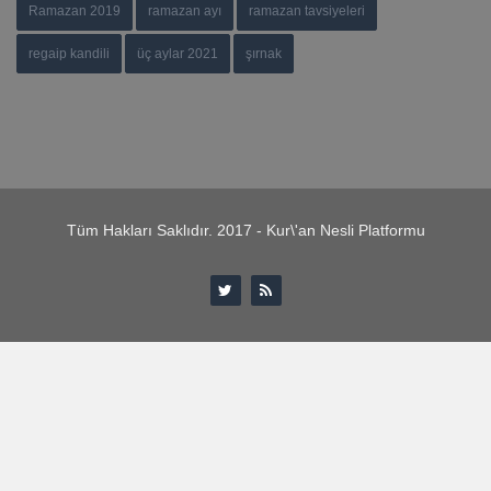
Ramazan 2019
ramazan ayı
ramazan tavsiyeleri
regaip kandili
üç aylar 2021
şırnak
Tüm Hakları Saklıdır. 2017 - Kur\'an Nesli Platformu