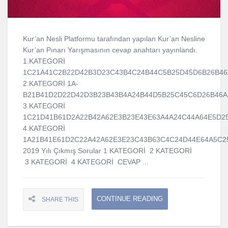
Kur’an Nesli Platformu tarafından yapılan Kur’an Nesline
Kur’an Pınarı Yarışmasının cevap anahtarı yayınlandı.
1.KATEGORİ
1C21A41C2B22D42B3D23C43B4C24B44C5B25D45D6B26B46
2.KATEGORİ 1A-
B21B41D2D22D42D3B23B43B4A24B44D5B25C45C6D26B46A
3.KATEGORİ
1C21D41B61D2A22B42A62E3B23E43E63A4A24C44A64E5D2
4.KATEGORİ
1A21B41E61D2C22A42A62E3E23C43B63C4C24D44E64A5C2
2019 Yılı Çıkmış Sorular 1 KATEGORİ 2 KATEGORİ
3 KATEGORİ 4 KATEGORİ CEVAP ...
CONTINUE READING
SHARE THIS