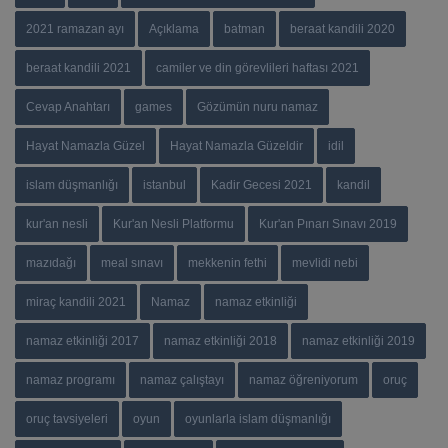
2021 ramazan ayı
Açıklama
batman
beraat kandili 2020
beraat kandili 2021
camiler ve din görevlileri haftası 2021
Cevap Anahtarı
games
Gözümün nuru namaz
Hayat Namazla Güzel
Hayat Namazla Güzeldir
idil
islam düşmanlığı
istanbul
Kadir Gecesi 2021
kandil
kur'an nesli
Kur'an Nesli Platformu
Kur'an Pınarı Sınavı 2019
mazıdağı
meal sınavı
mekkenin fethi
mevlidi nebi
miraç kandili 2021
Namaz
namaz etkinliği
namaz etkinliği 2017
namaz etkinliği 2018
namaz etkinliği 2019
namaz programı
namaz çalıştayı
namaz öğreniyorum
oruç
oruç tavsiyeleri
oyun
oyunlarla islam düşmanlığı