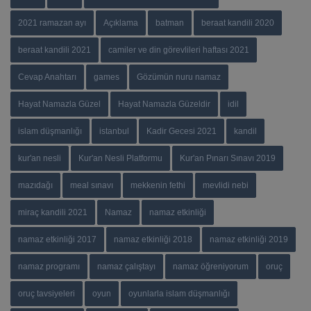
2021 ramazan ayı
Açıklama
batman
beraat kandili 2020
beraat kandili 2021
camiler ve din görevlileri haftası 2021
Cevap Anahtarı
games
Gözümün nuru namaz
Hayat Namazla Güzel
Hayat Namazla Güzeldir
idil
islam düşmanlığı
istanbul
Kadir Gecesi 2021
kandil
kur'an nesli
Kur'an Nesli Platformu
Kur'an Pınarı Sınavı 2019
mazıdağı
meal sınavı
mekkenin fethi
mevlidi nebi
miraç kandili 2021
Namaz
namaz etkinliği
namaz etkinliği 2017
namaz etkinliği 2018
namaz etkinliği 2019
namaz programı
namaz çalıştayı
namaz öğreniyorum
oruç
oruç tavsiyeleri
oyun
oyunlarla islam düşmanlığı