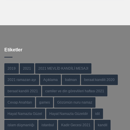
Etiketler
2019
2021
2021 MEVLİD KANDİLİ MESAJI
2021 ramazan ayı
Açıklama
batman
beraat kandili 2020
beraat kandili 2021
camiler ve din görevlileri haftası 2021
Cevap Anahtarı
games
Gözümün nuru namaz
Hayat Namazla Güzel
Hayat Namazla Güzeldir
idil
islam düşmanlığı
istanbul
Kadir Gecesi 2021
kandil