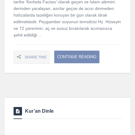
tarihe ‘Kerbela Faciası’ olarak geçen ve İslam alemini
derinden yaralayan, asırlar geçse de acısı dinmeden
hafızalarda tazeliğini koruyan bir gün olarak idrak
edilmektedir. Peygamber soyunun temsilcisi Hz. Hüseyin
ve 72 yareninin, aç ve susuz bırakılarak acımasızca
şehit edildiği ...
CONTINUE READING
SHARE THIS
Kur’an Dinle