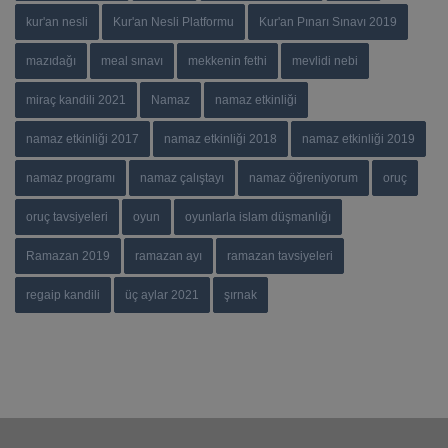
kur'an nesli
Kur'an Nesli Platformu
Kur'an Pınarı Sınavı 2019
mazıdağı
meal sınavı
mekkenin fethi
mevlidi nebi
miraç kandili 2021
Namaz
namaz etkinliği
namaz etkinliği 2017
namaz etkinliği 2018
namaz etkinliği 2019
namaz programı
namaz çalıştayı
namaz öğreniyorum
oruç
oruç tavsiyeleri
oyun
oyunlarla islam düşmanlığı
Ramazan 2019
ramazan ayı
ramazan tavsiyeleri
regaip kandili
üç aylar 2021
şırnak