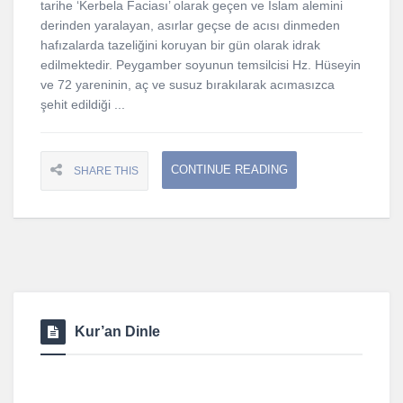
tarihe ‘Kerbela Faciası’ olarak geçen ve İslam alemini
derinden yaralayan, asırlar geçse de acısı dinmeden
hafızalarda tazeliğini koruyan bir gün olarak idrak
edilmektedir. Peygamber soyunun temsilcisi Hz. Hüseyin
ve 72 yareninin, aç ve susuz bırakılarak acımasızca
şehit edildiği ...
CONTINUE READING
SHARE THIS
Kur’an Dinle