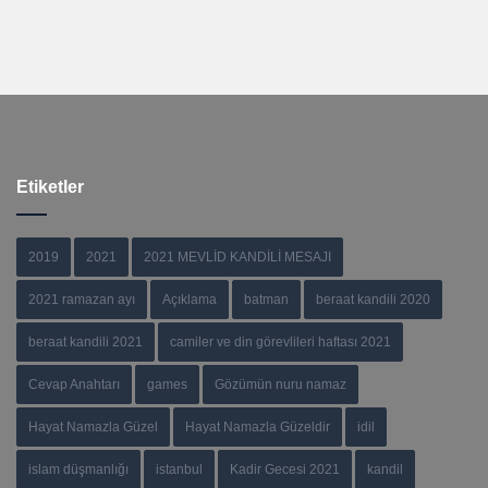
Etiketler
2019
2021
2021 MEVLİD KANDİLİ MESAJI
2021 ramazan ayı
Açıklama
batman
beraat kandili 2020
beraat kandili 2021
camiler ve din görevlileri haftası 2021
Cevap Anahtarı
games
Gözümün nuru namaz
Hayat Namazla Güzel
Hayat Namazla Güzeldir
idil
islam düşmanlığı
istanbul
Kadir Gecesi 2021
kandil