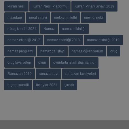
kur'an nesli
Kur'an Nesli Platformu
Kur'an Pınarı Sınavı 2019
mazıdağı
meal sınavı
mekkenin fethi
mevlidi nebi
miraç kandili 2021
Namaz
namaz etkinliği
namaz etkinliği 2017
namaz etkinliği 2018
namaz etkinliği 2019
namaz programı
namaz çalıştayı
namaz öğreniyorum
oruç
oruç tavsiyeleri
oyun
oyunlarla islam düşmanlığı
Ramazan 2019
ramazan ayı
ramazan tavsiyeleri
regaip kandili
üç aylar 2021
şırnak